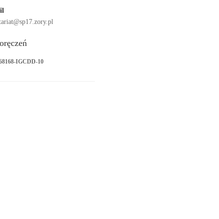
il
tariat@sp17.zory.pl
oręczeń
-68168-IGCDD-10