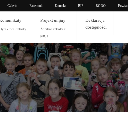
Galeria
Facebook
Kontakt
BIP
RODO
Powiat
Komunikaty
Projekt unijny
Deklaracja
dostępności
Dyrektora Szkoły
Żorskie szkoły z
pasją