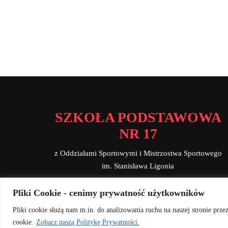
SZKOŁA PODSTAWOWA
NR 17
z Oddziałami Sportowymi i Mistrzostwa Sportowego
im. Stanisława Ligonia
Pliki Cookie - cenimy prywatność użytkowników
ul. Dąbrowskiego 15, 44-240 Żory
Tel. 32 43 42 563, 605 371 542
Pliki cookie służą nam m.in. do analizowania ruchu na naszej stronie prz
email: sekretariat@sp17zory.pl
cookie.
Zobacz naszą Politykę Prywatności.