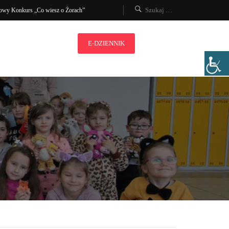
owy Konkurs „Co wiesz o Żorach”
E-DZIENNIK