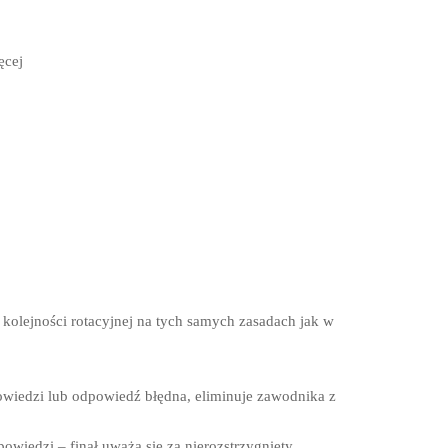
ęcej
kolejności rotacyjnej na tych samych zasadach jak w
wiedzi lub odpowiedź błędna, eliminuje zawodnika z
owiedzi – finał uważa się za nierozstrzygnięty.