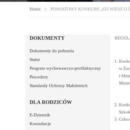
Home
POWIATOWY KONKURS „CO WIESZ O 
DOKUMENTY
REGUL
Dokumenty do pobrania
Statut
Konku
Program wychowawczo-profilaktyczny
w Żor
i Mis
Procedury
Muzeu
Standardy Ochrony Małoletnich
DLA RODZICÓW
Konku
Szkoł
E-Dziennik
Człon
Konsultacje