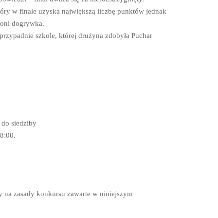
 w finale uzyska największą liczbę punktów jednak
łoni dogrywka.
rzypadnie szkole, której drużyna zdobyła Puchar
.
do siedziby
8:00.
y na zasady konkursu zawarte w niniejszym