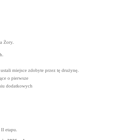
a Żory.
h.
tali miejsce zdobyte przez tę drużynę.
ące o pierwsze
aniu dodatkowych
II etapu.