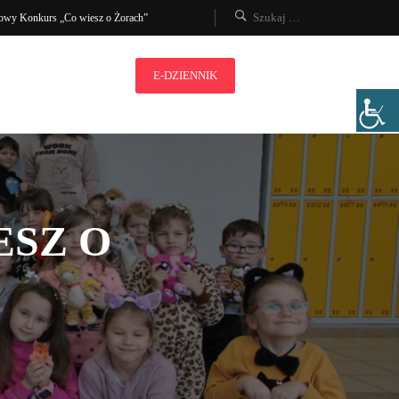
owy Konkurs „Co wiesz o Żorach”
E-DZIENNIK
ESZ O