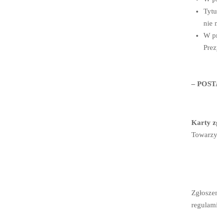
Tytu
nie 
W pr
Prez
– POS
Karty z
Towarzy
Zgłoszen
regulami