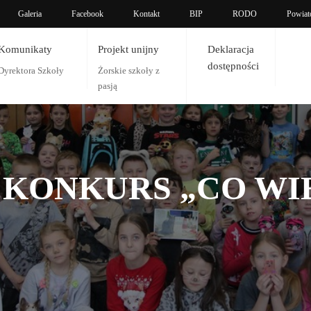
Galeria
Facebook
Kontakt
BIP
RODO
Powiat
Komunikaty
Projekt unijny
Deklaracja
dostępności
Dyrektora Szkoły
Żorskie szkoły z
pasją
KONKURS „CO WI