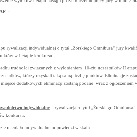
szenie wyników I etapu nastąpi po zakończeniu pracy jury w dniu
7 m
TAP –
apu rywalizacji indywidualnej o tytuł „Żorskiego Omnibusa” jury kwalif
unktów w I etapie konkursu .
adku trudności związanych z wyłonieniem 10-ciu uczestników II etapu
zestników, którzy uzyskali taką samą liczbę punktów. Eliminacje zost
i miejsce dodatkowych eliminacji zostaną podane wraz z ogłoszeniem 
wodnictwo indywidualne
– rywalizacja o tytuł „Żorskiego Omnibusa”
ów konkursu.
zie oceniało indywidualne odpowiedzi w skali: