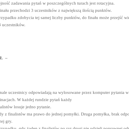
jność zadawania pytań w poszczególnych turach jest rotacyjna.
inału przechodzi 3 uczestników z największą ilością punktów.
zypadku zdobycia tej samej liczby punktów, do finału może przejść wi
3 uczestników.
Ł –
nale uczestnicy odpowiadają na wylosowane przez komputer pytania w 
inacjach. W każdej rundzie pytań każdy
nalistów losuje jedno pytanie.
y z finalistów ma prawo do jednej pomyłki. Druga pomyłka, brak odpo
zej gry.
zypadku, gdy żaden z finalistów po raz drugi nie udzieli poprawnej odp