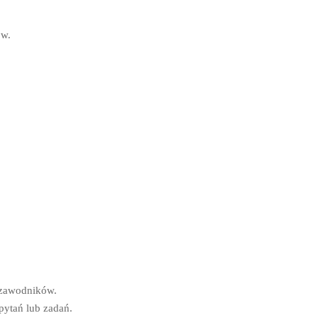
,
w.
 zawodników.
ytań lub zadań.