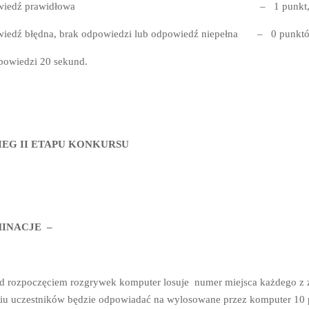
powiedź prawidłowa – 1 punkt
edź błędna, brak odpowiedzi lub odpowiedź niepełna – 0 punktó
powiedzi 20 sekund.
IEG II ETAPU KONKURSU
MINACJE –
d rozpoczęciem rozgrywek komputer losuje numer miejsca każdego z
iu uczestników będzie odpowiadać na wylosowane przez komputer 10 p