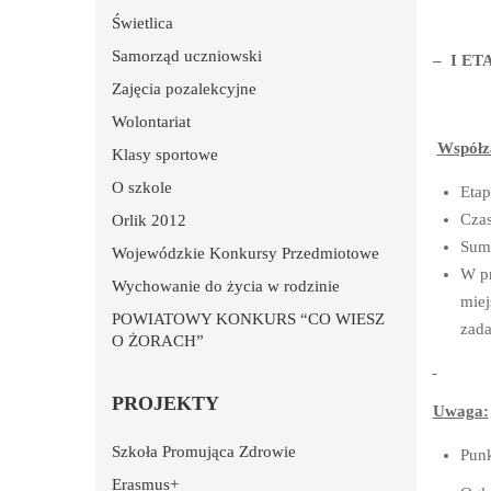
Świetlica
Samorząd uczniowski
– I ET
Zajęcia pozalekcyjne
Wolontariat
Współz
Klasy sportowe
O szkole
Etap
Czas
Orlik 2012
Suma
Wojewódzkie Konkursy Przedmiotowe
W pr
Wychowanie do życia w rodzinie
miej
POWIATOWY KONKURS “CO WIESZ
zada
O ŻORACH”
PROJEKTY
Uwaga:
Szkoła Promująca Zdrowie
Punk
Erasmus+