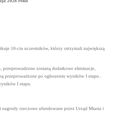
aja 2026 roku
ikuje 10-ciu uczestników, którzy otrzymali największą
, przeprowadzone zostaną dodatkowe eliminacje,
aną przeprowadzone po ogłoszeniu wyników I etapu .
wyników I etapu.
 i nagrody rzeczowe ufundowane przez Urząd Miasta i