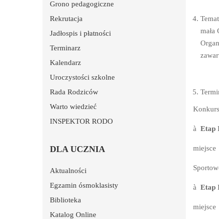
Grono pedagogiczne
Rekrutacja
Temat
mała 
Jadłospis i płatności
Organ
Terminarz
zawar
Kalendarz
Uroczystości szkolne
Rada Rodziców
Termi
Warto wiedzieć
Konkurs
INSPEKTOR RODO
à
Eta
DLA UCZNIA
miejsce
Sportow
Aktualności
Egzamin ósmoklasisty
à
Etap 
Biblioteka
miejsce
Katalog Online