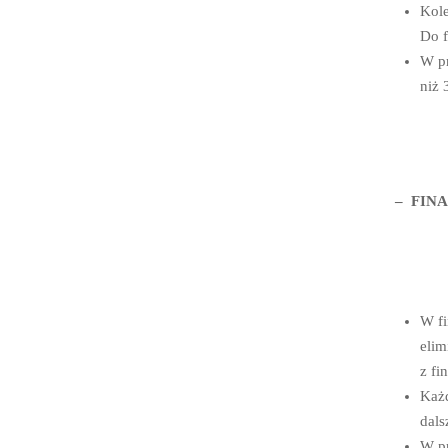
Kole
Do f
W pr
niż 
– FINA
W fi
elim
z fi
Każd
dals
W pr