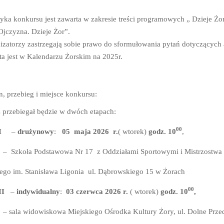
yka konkursu jest zawarta w zakresie treści programowych „ Dzieje Żo
Ojczyzna. Dzieje Żor”.
izatorzy zastrzegają sobie prawo do sformułowania pytań dotyczących
ta jest w Kalendarzu Żorskim na 2025r.
n, przebieg i miejsce konkursu:
 przebiegał będzie w dwóch etapach:
00
p I
–
drużynowy
:
05 maja 2026 r.
( wtorek)
godz. 10
,
 – Szkoła Podstawowa Nr 17 z Oddziałami Sportowymi i Mistrzostwa
ego im. Stanisława Ligonia ul. Dąbrowskiego 15 w Żorach
00
II
–
indywidualny
:
03 czerwca 2026 r.
( wtorek)
godz. 10
,
 – sala widowiskowa Miejskiego Ośrodka Kultury Żory, ul. Dolne Prze