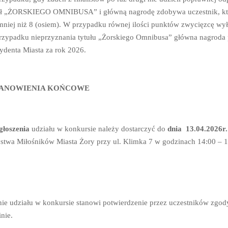
ł „ŻORSKIEGO OMNIBUSA” i główną nagrodę zdobywa uczestnik, który
mniej niż 8 (osiem). W przypadku równej ilości punktów zwycięzcę wy
zypadku nieprzyznania tytułu „Żorskiego Omnibusa” główna nagroda p
ydenta Miasta za rok 2026.
TANOWIENIA KOŃCOWE
głoszenia
udziału w konkursie należy dostarczyć do
dnia 13.04.2026r
stwa Miłośników Miasta Żory przy ul. Klimka 7 w godzinach 14:00 – 1
ie udziału w konkursie stanowi potwierdzenie przez uczestników zgod
nie.