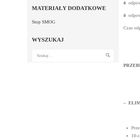
ð
od
MATERIAŁY DODATKOWE
ð
odpowi
Stop SMOG
Czas od
WYSZUKAJ
PRZEB
– ELI
Prze
10-c