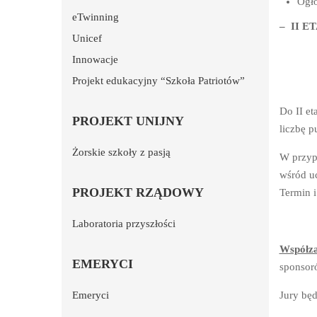
Ogło
eTwinning
– II E
Unicef
Innowacje
Projekt edukacyjny “Szkoła Patriotów”
Do II et
PROJEKT UNIJNY
liczbę p
Żorskie szkoły z pasją
W przyp
wśród uc
PROJEKT RZĄDOWY
Termin 
Laboratoria przyszłości
Współza
EMERYCI
sponsor
Emeryci
Jury będ