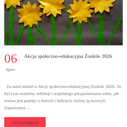
NA
ROK
SZKOLNY
2026/2027
06
Akcja społeczno-edukacyjna Żonkile 2026
lipiec
Za nami udział w Akcji społeczno-edukacyjnej Żonkile 2026. To
był czas rozmów, refleksji i wspólnego przypominania sobie, jak
ważna jest pamięć o historii i ludziach, którzy ją tworzyli.
Zapraszamy …
READ
CZYTAJ WIĘCEJ