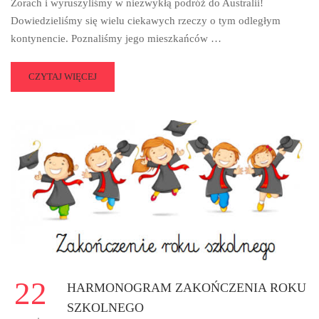
Żorach i wyruszyliśmy w niezwykłą podróż do Australii!
Dowiedzieliśmy się wielu ciekawych rzeczy o tym odległym
kontynencie. Poznaliśmy jego mieszkańców …
READ
CZYTAJ WIĘCEJ
MORE
ABOUT
AUSTRALIA
BLIŻEJ
NIŻ
MYŚLICIE!
🇦🇺
🐨
22
HARMONOGRAM ZAKOŃCZENIA ROKU
SZKOLNEGO