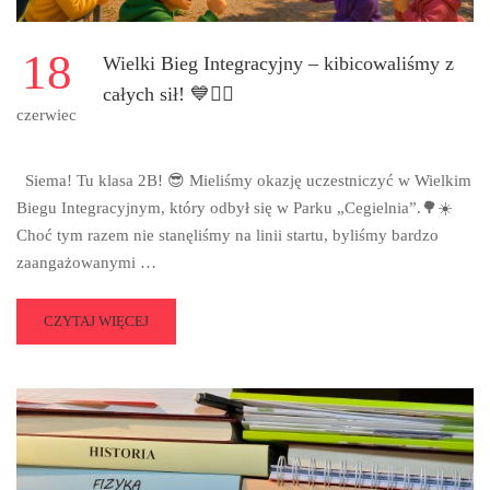
18
Wielki Bieg Integracyjny – kibicowaliśmy z
całych sił! 💙🏃‍♂️
czerwiec
Siema! Tu klasa 2B! 😎 Mieliśmy okazję uczestniczyć w Wielkim
Biegu Integracyjnym, który odbył się w Parku „Cegielnia”.🌳☀️
Choć tym razem nie stanęliśmy na linii startu, byliśmy bardzo
zaangażowanymi …
READ
CZYTAJ WIĘCEJ
MORE
ABOUT
WIELKI
BIEG
INTEGRACYJNY
–
KIBICOWALIŚMY