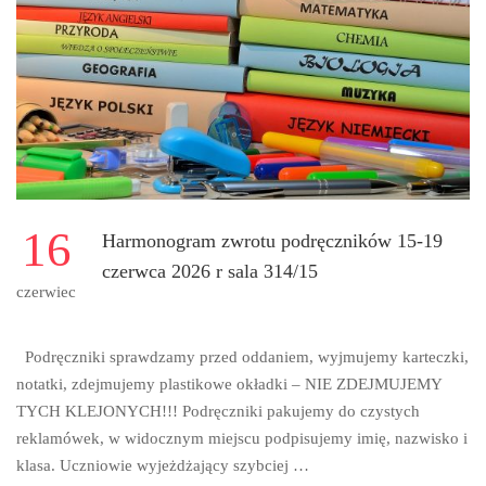
Z
CAŁYCH
SIŁ!
💙
🏃‍♂️
16
Harmonogram zwrotu podręczników 15-19
czerwca 2026 r sala 314/15
czerwiec
Podręczniki sprawdzamy przed oddaniem, wyjmujemy karteczki,
notatki, zdejmujemy plastikowe okładki – NIE ZDEJMUJEMY
TYCH KLEJONYCH!!! Podręczniki pakujemy do czystych
reklamówek, w widocznym miejscu podpisujemy imię, nazwisko i
klasa. Uczniowie wyjeżdżający szybciej …