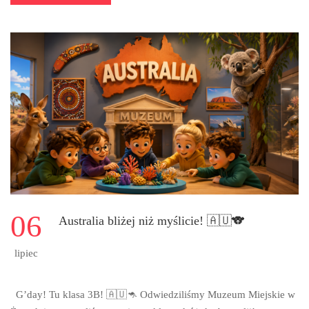
MORE
ABOUT
AKCJA
SPOŁECZNO-
EDUKACYJNA
ŻONKILE
2026
06
Australia bliżej niż myślicie! 🇦🇺🐨
lipiec
G’day! Tu klasa 3B! 🇦🇺🦘 Odwiedziliśmy Muzeum Miejskie w