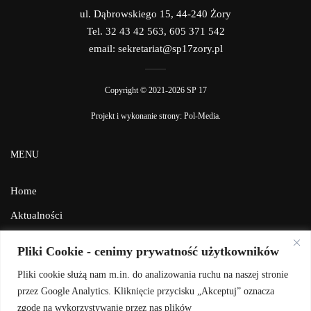
ul. Dąbrowskiego 15, 44-240 Żory
Tel. 32 43 42 563, 605 371 542
email: sekretariat@sp17zory.pl
Copyright © 2021-2026 SP 17
Projekt i wykonanie strony:
Pol-Media
.
MENU
Home
Aktualności
Galeria
Pliki Cookie - cenimy prywatność użytkowników
Facebook
Pliki cookie służą nam m.in. do analizowania ruchu na naszej stronie
Kontakt
przez Google Analytics. Kliknięcie przycisku „Akceptuj” oznacza
zgodę na wykorzystywanie przez nas plików