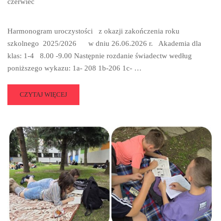
czerwiec
Harmonogram uroczystości z okazji zakończenia roku
szkolnego 2025/2026 w dniu 26.06.2026 r. Akademia dla
klas: 1-4 8.00 -9.00 Następnie rozdanie świadectw według
poniższego wykazu: 1a- 208 1b-206 1c- …
READ
CZYTAJ WIĘCEJ
MORE
ABOUT
HARMONOGRAM
ZAKOŃCZENIA
ROKU
SZKOLNEGO