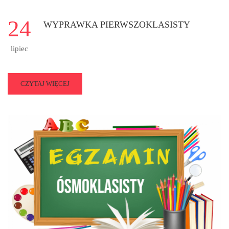
24
WYPRAWKA PIERWSZOKLASISTY
lipiec
READ
CZYTAJ WIĘCEJ
MORE
ABOUT
WYPRAWKA
PIERWSZOKLASISTY