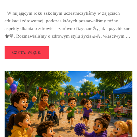
W mijającym roku szkolnym uczestniczyliśmy w zajęciach
edukacji zdrowotnej, podczas których poznawaliśmy różne
aspekty dbania o zdrowie – zarówno fizyczne💪, jak i psychiczne
🧠💙. Rozmawialiśmy o zdrowym stylu życia🥗🚴, właściwym …
READ
CZYTAJ WIĘCEJ
MORE
ABOUT
EDUKACJA
ZDROWOTNA
–
PODSUMOWANIE
💚
🩺