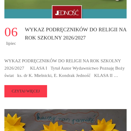
06
WYKAZ PODRĘCZNIKÓW DO RELIGII NA
ROK SZKOLNY 2026/2027
lipiec
WYKAZ PODRĘCZNIKÓW DO RELIGII NA ROK SZKOLNY
2026/2027 KLASA I Tytuł Autor Wydawnictwo Poznaję Boży
świat ks. dr K. Mielnicki, E. Kondrak Jedność KLASA II …
READ
CZYTAJ WIĘCEJ
MORE
ABOUT
WYKAZ
PODRĘCZNIKÓW
DO
RELIGII