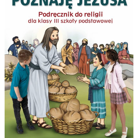
ŻORACH
WŚRÓD
NAJLEPSZYCH
SZKÓŁ
W
MIEŚCIE!