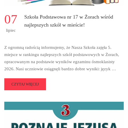
07
Szkoła Podstawowa nr 17 w Żorach wśród
najlepszych szkół w mieście!
lipiec
Z ogromną radością informujemy, że Nasza Szkoła zajęła 5.
miejsce w rankingu najlepszych szkół podstawowych w Żorach,
opracowanym na podstawie wyników egzaminu ósmoklasisty
2026. Nasi uczniowie osiągnęli bardzo dobre wyniki: język …
READ
CZYTAJ WIĘCEJ
MORE
ABOUT
SZKOŁA
PODSTAWOWA
NR
17
W