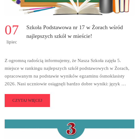
07
Szkoła Podstawowa nr 17 w Żorach wśród
najlepszych szkół w mieście!
lipiec
Z ogromną radością informujemy, że Nasza Szkoła zajęła 5.
miejsce w rankingu najlepszych szkół podstawowych w Żorach,
opracowanym na podstawie wyników egzaminu ósmoklasisty
2026. Nasi uczniowie osiągnęli bardzo dobre wyniki: język …
READ
CZYTAJ WIĘCEJ
MORE
ABOUT
SZKOŁA
PODSTAWOWA
NR
17