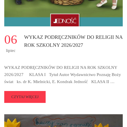
06
WYKAZ PODRĘCZNIKÓW DO RELIGII NA
ROK SZKOLNY 2026/2027
lipiec
WYKAZ PODRĘCZNIKÓW DO RELIGII NA ROK SZKOLNY
2026/2027 KLASA I Tytuł Autor Wydawnictwo Poznaję Boży
świat ks. dr K. Mielnicki, E. Kondrak Jedność KLASA II …
READ
CZYTAJ WIĘCEJ
MORE
ABOUT
WYKAZ
PODRĘCZNIKÓW
DO