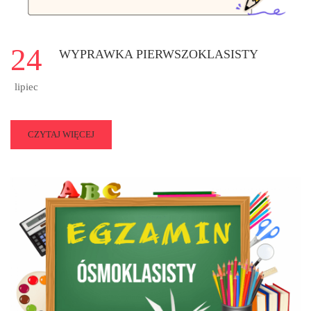
24
WYPRAWKA PIERWSZOKLASISTY
lipiec
READ
CZYTAJ WIĘCEJ
MORE
ABOUT
WYPRAWKA
PIERWSZOKLASISTY