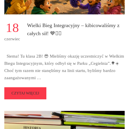
18
Wielki Bieg Integracyjny – kibicowaliśmy z
całych sił! 💙🏃‍♂️
czerwiec
Siema! Tu klasa 2B! 😎 Mieliśmy okazję uczestniczyć w Wielkim
Biegu Integracyjnym, który odbył się w Parku „Cegielnia”.🌳☀️
Choć tym razem nie stanęliśmy na linii startu, byliśmy bardzo
zaangażowanymi …
READ
CZYTAJ WIĘCEJ
MORE
ABOUT
WIELKI
BIEG
INTEGRACYJNY
–