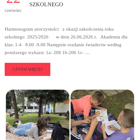
SZKOLNEGO
czerwiec
Harmonogram uroczystości z okazji zakończenia roku
szkolnego 2025/2026 w dniu 26.06.2026 r. Akademia dla
klas: 1-4 8.00 -9.00 Następnie rozdanie świadectw według
poniższego wykazu: 1a- 208 1b-206 1c- …
READ
CZYTAJ WIĘCEJ
MORE
ABOUT
HARMONOGRAM
ZAKOŃCZENIA
ROKU
SZKOLNEGO