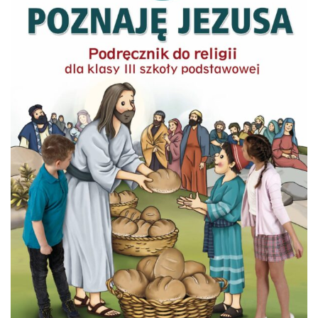
W
ŻORACH
WŚRÓD
NAJLEPSZYCH
SZKÓŁ
W
MIEŚCIE!