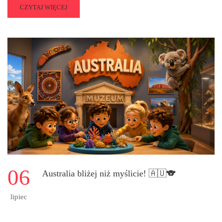
READ
CZYTAJ WIĘCEJ
MORE
ABOUT
AKCJA
SPOŁECZNO-
EDUKACYJNA
ŻONKILE
2026
06
Australia bliżej niż myślicie! 🇦🇺🐨
lipiec