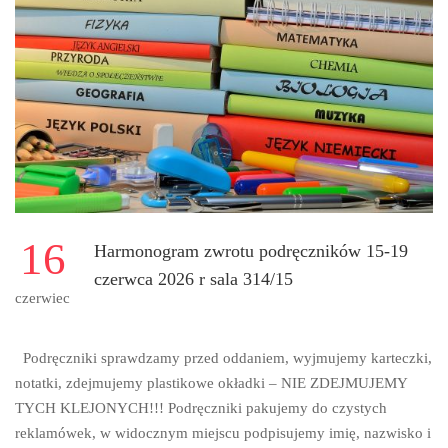
KIBICOWALIŚMY
Z
CAŁYCH
SIŁ!
💙
🏃‍♂️
16
Harmonogram zwrotu podręczników 15-19
czerwca 2026 r sala 314/15
czerwiec
Podręczniki sprawdzamy przed oddaniem, wyjmujemy karteczki,
notatki, zdejmujemy plastikowe okładki – NIE ZDEJMUJEMY
TYCH KLEJONYCH!!! Podręczniki pakujemy do czystych
reklamówek, w widocznym miejscu podpisujemy imię, nazwisko i