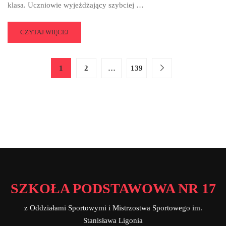
klasa. Uczniowie wyjeżdżający szybciej …
READ
CZYTAJ WIĘCEJ
MORE
ABOUT
HARMONOGRAM
1
2
…
139
ZWROTU
PODRĘCZNIKÓW
15-
19
CZERWCA
2026
R
SALA
314/15
SZKOŁA PODSTAWOWA NR 17
z Oddziałami Sportowymi i Mistrzostwa Sportowego im.
Stanisława Ligonia