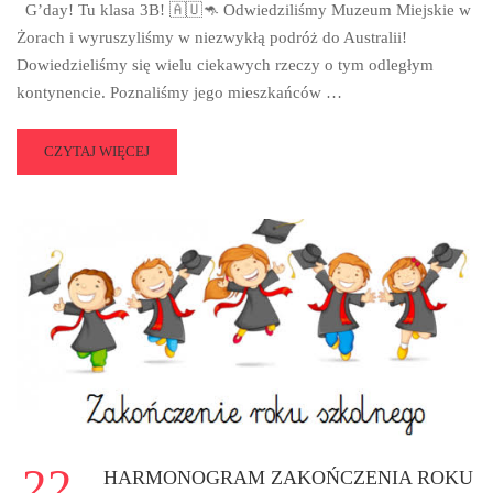
G’day! Tu klasa 3B! 🇦🇺🦘 Odwiedziliśmy Muzeum Miejskie w
Żorach i wyruszyliśmy w niezwykłą podróż do Australii!
Dowiedzieliśmy się wielu ciekawych rzeczy o tym odległym
kontynencie. Poznaliśmy jego mieszkańców …
READ
CZYTAJ WIĘCEJ
MORE
ABOUT
AUSTRALIA
BLIŻEJ
NIŻ
MYŚLICIE!
🇦🇺
🐨
22
HARMONOGRAM ZAKOŃCZENIA ROKU