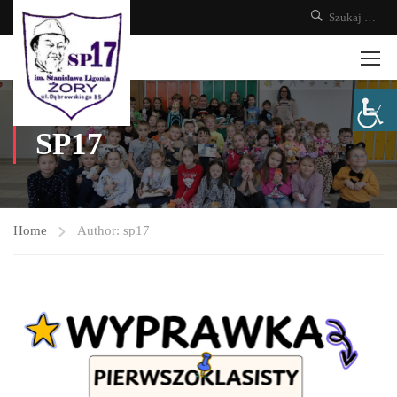
SP17
Home
Author: sp17