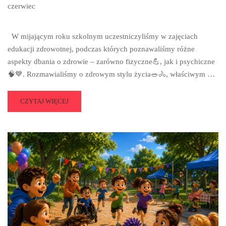
czerwiec
W mijającym roku szkolnym uczestniczyliśmy w zajęciach
edukacji zdrowotnej, podczas których poznawaliśmy różne
aspekty dbania o zdrowie – zarówno fizyczne💪, jak i psychiczne
🧠💙. Rozmawialiśmy o zdrowym stylu życia🥗🚴, właściwym …
READ
CZYTAJ WIĘCEJ
MORE
ABOUT
EDUKACJA
ZDROWOTNA
–
PODSUMOWANIE
💚
🩺