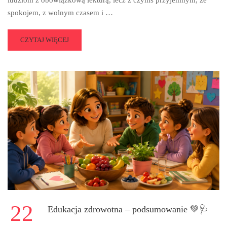
spokojem, z wolnym czasem i …
READ
CZYTAJ WIĘCEJ
MORE
ABOUT
WZIĘLIŚMY
UDZIAŁ
W
OGÓLNOPOLSKIEJ
AKCJI
„JAK
NIE
CZYTAM,
JAK
CZYTAM”
22
Edukacja zdrowotna – podsumowanie 💚🩺