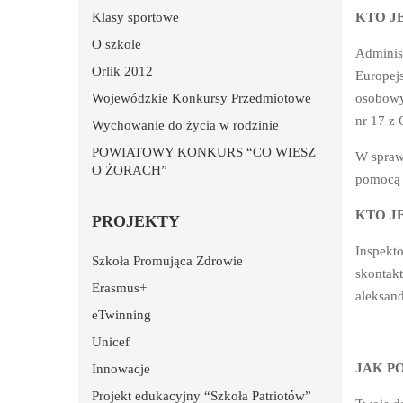
Klasy sportowe
KTO J
O szkole
Adminis
Orlik 2012
Europejs
Wojewódzkie Konkursy Przedmiotowe
osobowy
nr 17 z
Wychowanie do życia w rodzinie
POWIATOWY KONKURS “CO WIESZ
W spraw
O ŻORACH”
pomocą 
KTO J
PROJEKTY
Inspekt
Szkoła Promująca Zdrowie
skontak
Erasmus+
aleksan
eTwinning
Unicef
JAK P
Innowacje
Projekt edukacyjny “Szkoła Patriotów”