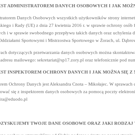
EST ADMINISTRATOREM DANYCH OSOBOWYCH I JAK MOŻN
tratorem Danych Osobowych wszystkich użytkowników strony internet
kiego i Rady (UE) z dnia 27 kwietnia 2016 r. w sprawie ochrony osób
ch i w sprawie swobodnego przepływu takich danych oraz uchylenia
 Oddziałami Sportowymi i Mistrzostwa Sportowego w Żorach, ul. Dąbro
ach dotyczących przetwarzania danych osobowych można skontaktować
adresu mailowego: sekretariat@sp17.zory.pl oraz telefonicznie pod 
EST INSPEKTOREM OCHRONY DANYCH I JAK MOŻNA SIĘ 
orem Ochrony Danych jest Aleksandra Cnota – Mikołajec. W sprawach
tować się z inspektorem danych osobowych za pomocą poczty elektron
dra@eduodo.pl
OZYSKUJEMY TWOJE DANE OSOBOWE ORAZ JAKI RODZA