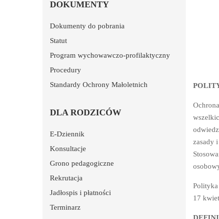
DOKUMENTY
Dokumenty do pobrania
Statut
Program wychowawczo-profilaktyczny
Procedury
Standardy Ochrony Małoletnich
POLIT
Ochrona 
DLA RODZICÓW
wszelki
odwiedza
E-Dziennik
zasady i
Konsultacje
Stosowa
Grono pedagogiczne
osobowy
Rekrutacja
Polityka
Jadłospis i płatności
17 kwiet
Terminarz
DEFINI