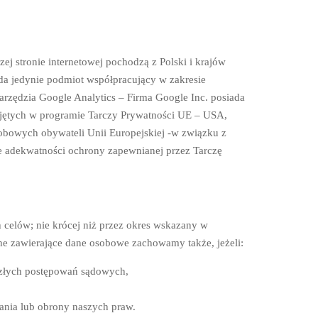
j stronie internetowej pochodzą z Polski i krajów
a jedynie podmiot współpracujący w zakresie
 narzędzia Google Analytics – Firma Google Inc. posiada
ujętych w programie Tarczy Prywatności UE – USA,
bowych obywateli Unii Europejskiej -w związku z
e adekwatności ochrony zapewnianej przez Tarczę
celów; nie krócej niż przez okres wskazany w
ne zawierające dane osobowe zachowamy także, jeżeli:
szłych postępowań sądowych,
nia lub obrony naszych praw.