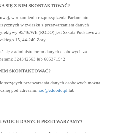
A SIĘ Z NIM SKONTAKTOWAĆ?
owej, w rozumieniu rozporządzenia Parlamentu
 fizycznych w związku z przetwarzaniem danych
 dyrektywy 95/46/WE (RODO) jest Szkoła Podstawowa
wskiego 15, 44-240 Żory
 się z administratorem danych osobowych za
numerami: 324342563 lub 605371542
Z NIM SKONTAKTOWAĆ?
 dotyczących przetwarzania danych osobowych można
icznej pod adresami:
iod@eduodo.pl
lub
J TWOICH DANYCH PRZETWARZAMY?