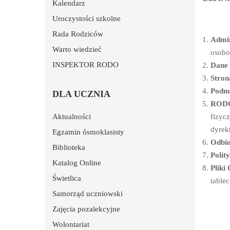
Kalendarz
Uroczystości szkolne
Rada Rodziców
Admin
Warto wiedzieć
osobo
INSPEKTOR RODO
Dane
Stron
Podmi
DLA UCZNIA
ROD
Aktualności
fizyc
dyrek
Egzamin ósmoklasisty
Odbio
Biblioteka
Polit
Katalog Online
Pliki
Świetlica
tablec
Samorząd uczniowski
Zajęcia pozalekcyjne
Wolontariat