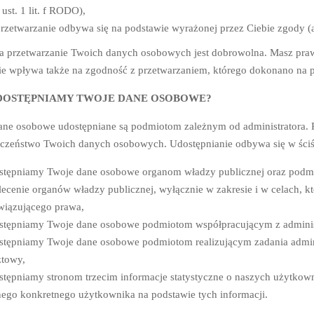
6 ust. 1 lit. f RODO),
rzetwarzanie odbywa się na podstawie wyrażonej przez Ciebie zgody (art
a przetwarzanie Twoich danych osobowych jest dobrowolna. Masz p
ie wpływa także na zgodność z przetwarzaniem, którego dokonano na p
DOSTĘPNIAMY TWOJE DANE OSOBOWE?
ane osobowe udostępniane są podmiotom zależnym od administratora. P
eczeństwo Twoich danych osobowych. Udostępnianie odbywa się w ściśl
tępniamy Twoje dane osobowe organom władzy publicznej oraz podmio
lecenie organów władzy publicznej, wyłącznie w zakresie i w celach, 
iązującego prawa,
tępniamy Twoje dane osobowe podmiotom współpracującym z adminis
tępniamy Twoje dane osobowe podmiotom realizującym zadania admini
towy,
tępniamy stronom trzecim informacje statystyczne o naszych użytkowni
ego konkretnego użytkownika na podstawie tych informacji.