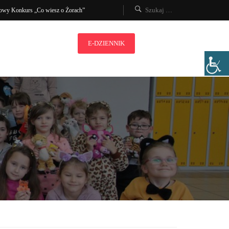
owy Konkurs „Co wiesz o Żorach”
E-DZIENNIK