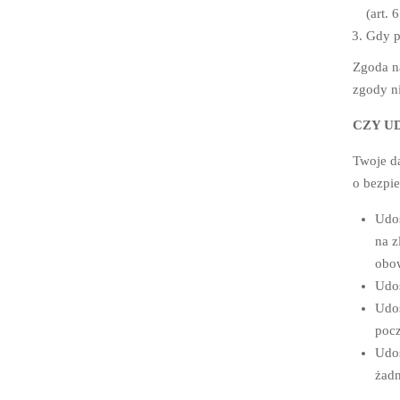
(art. 
Gdy p
Zgoda n
zgody n
CZY U
Twoje d
o bezpi
Udos
na z
obow
Udos
Udos
pocz
Udos
żadn