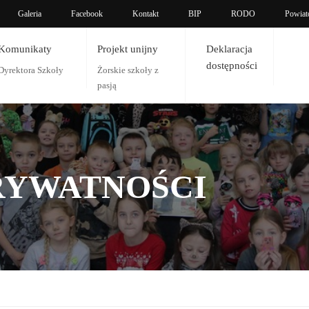
Galeria
Facebook
Kontakt
BIP
RODO
Powiat
Komunikaty
Projekt unijny
Deklaracja
dostępności
Dyrektora Szkoły
Żorskie szkoły z
pasją
RYWATNOŚCI