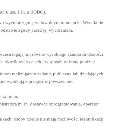
. 6 ust. 1 lit. a RODO).
rawo wycofać zgodę w dowolnym momencie. Wycofanie
odstawie zgody przed jej wycofaniem.
rzestrzegają oni równie wysokiego standardu dbałości
e określonych celach i w sposób opisany poniżej:
tom realizującym zadania publiczne lub działających
które wynikają z przepisów powszechnie
tratorem,
stratora m. in. dostawca oprogramowania, operator
kach; osoby trzecie nie mają możliwości identyfikacji