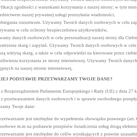
fikacji zgodności z warunkami korzystania z naszej strony; w tym m
ednictwem naszej prywatnej usługi przesyłania wiadomości,
biegania oszustwom. Używamy Twoich danych osobowych w celu zapo
ywania w celu ochrony bezpieczeństwa użytkowników,
amy danych osobowych w celu personalizacji naszej strony dla Ciebie
atrzenia skarg i zapytań. Używamy Twoich danych osobowych w celu 
szą witryną skarg, a także w celu odpowiedzi na kierowane przez ciebie
liwienia korzystania ze strony internetowej. Używamy Twoich danych
ępnych na naszej stronie internetowej,
KIEJ PODSTAWIE PRZETWARZAMY TWOJE DANE?
 z Rozporządzeniem Parlamentu Europejskiego i Rady (UE) z dnia 27 k
 z przetwarzaniem danych osobowych i w sprawie swobodnego przepły
rzamy Twoje dane:
rzetwarzanie jest niezbędne do wypełnienia obowiązku prawnego (art. 6
osobowe m.in na podstawie przepisów świadczenia usług drogą elektron
rzetwarzanie jest niezbędne do celów wynikających z prawnie uzasadni