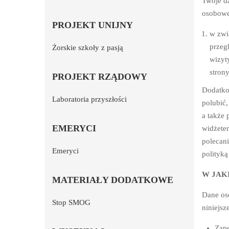
Twoje da
osobowe
PROJEKT UNIJNY
w zwi
przegl
Żorskie szkoły z pasją
wizyty
strony
PROJEKT RZĄDOWY
Dodatkow
Laboratoria przyszłości
polubić,
a także 
EMERYCI
widżete
polecani
Emeryci
polityką
W JAK
MATERIAŁY DODATKOWE
Dane os
Stop SMOG
niniejs
Zape