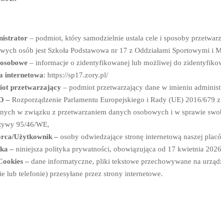
istrator
– podmiot, który samodzielnie ustala cele i sposoby przetw
wych osób jest Szkoła Podstawowa nr 17 z Oddziałami Sportowymi i M
 osobowe
– informacje o zidentyfikowanej lub możliwej do zidentyfikow
a internetowa
: https://sp17.zory.pl/
ot przetwarzający
– podmiot przetwarzający dane w imieniu administr
O –
Rozporządzenie Parlamentu Europejskiego i Rady (UE) 2016/679 z 
znych w związku z przetwarzaniem danych osobowych i w sprawie swo
tywy 95/46/WE,
rca/Użytkownik –
osoby odwiedzające stronę internetową naszej plac
yka –
niniejsza polityka prywatności, obowiązująca od 17 kwietnia 2026 
 Cookies –
dane informatyczne, pliki tekstowe przechowywane na urząd
ie lub telefonie) przesyłane przez strony internetowe.