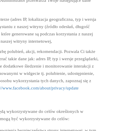
 Administrator przetwarza Twoje następujące dane
e (adres IP, lokalizacja geograficzna, typ i wersja
staniu z naszej witryny (źródło odesłań, długość
e, które generowane są podczas korzystania z naszej
 naszej witryny internetowej,
ę polubień, akcji, rekomendacji. Pozwala Ci także
ać takie dane jak: adres IP, typ i wersje przeglądarki,
e dodatkowe śledzenie i monitorowanie interakcji z
wanymi w widgecie tj. polubienie, udostępnienie,
sposobu wykorzystania tych danych, zapoznaj się z
://www.facebook.com/about/privacy/update
będą wykorzystywane do celów określonych w
we mogą być wykorzystywane do celów:
nienia bezpieczeństwa strony internetowej, w tym