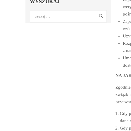
WYSZUKAJ
wery
pośr
Zapo
wykr
Używ
Rozp
z na
Umoż
dost
NA JA
Zgodnie
związku
przetwa
Gdy p
dane 
Gdy p