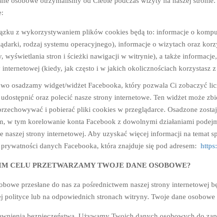
ne osobowe otrzymaliśmy od Ciebie podczas wizyty na naszej stronie.
:
ązku z wykorzystywaniem plików cookies będą to: informacje o komputerz
ądarki, rodzaj systemu operacyjnego), informacje o wizytach oraz korzy
, wyświetlania stron i ścieżki nawigacji w witrynie), a także informacj
 internetowej (kiedy, jak często i w jakich okolicznościach korzystasz z
o osadzamy widget/widżet Facebooka, który pozwala Ci zobaczyć liczb
 udostępnić oraz polecić nasze strony internetowe. Ten widżet może zbier
przechowywać i pobierać pliki cookies w przeglądarce. Osadzone zostaj
m, w tym korelowanie konta Facebook z dowolnymi działaniami podejmo
e naszej strony internetowej. Aby uzyskać więcej informacji na temat 
 prywatności danych Facebooka, która znajduje się pod adresem:
https
IM CELU PRZETWARZAMY TWOJE DANE OSOBOWE?
obowe przesłane do nas za pośrednictwem naszej strony internetowej 
zej polityce lub na odpowiednich stronach witryny. Twoje dane osobo
wnienia bezpieczeństwa. Używamy Twoich danych osobowych do zapew