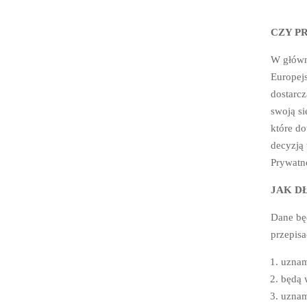
CZY P
W główne
Europej
dostarcz
swoją si
które d
decyzją
Prywatn
JAK D
Dane bę
przepisa
uznam
będą 
uznam