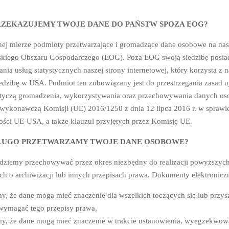
RZEKAZUJEMY TWOJE DANE DO PAŃSTW SPOZA EOG?
j mierze podmioty przetwarzające i gromadzące dane osobowe na nasze
skiego Obszaru Gospodarczego (EOG). Poza EOG swoją siedzibę posiad
ania usług statystycznych naszej strony internetowej, który korzysta z
edzibę w USA. Podmiot ten zobowiązany jest do przestrzegania zasad 
otyczą gromadzenia, wykorzystywania oraz przechowywania danych oso
 wykonawczą Komisji (UE) 2016/1250 z dnia 12 lipca 2016 r. w sprawi
ości UE-USA, a także klauzul przyjętych przez Komisję UE.
ŁUGO PRZETWARZAMY TWOJE DANE OSOBOWE?
dziemy przechowywać przez okres niezbędny do realizacji powyższych 
ch o archiwizacji lub innych przepisach prawa. Dokumenty elektronicz
y, że dane mogą mieć znaczenie dla wszelkich toczących się lub przy
wymagać tego przepisy prawa,
y, że dane mogą mieć znaczenie w trakcie ustanowienia, wyegzekwowa