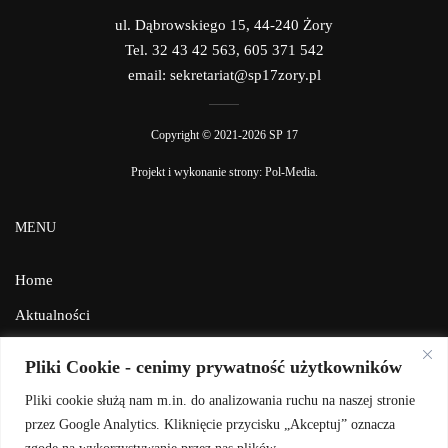
ul. Dąbrowskiego 15, 44-240 Żory
Tel. 32 43 42 563, 605 371 542
email: sekretariat@sp17zory.pl
Copyright © 2021-2026 SP 17
Projekt i wykonanie strony:
Pol-Media
.
MENU
Home
Aktualności
Galeria
Pliki Cookie - cenimy prywatność użytkowników
Facebook
Pliki cookie służą nam m.in. do analizowania ruchu na naszej stronie
Kontakt
przez Google Analytics. Kliknięcie przycisku „Akceptuj” oznacza