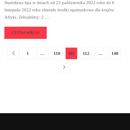
Stanisława bpa w dniach od 23 października 2022 roku do 6
listopada 2022 roku zbierało środki opatrunkowe dla krajów
Afryki. Zebraliśmy: 2 …
READ
CZYTAJ WIĘCEJ
MORE
ABOUT
SZKOLNE
1
…
110
111
112
…
140
KOŁO
WOLONTARIATU