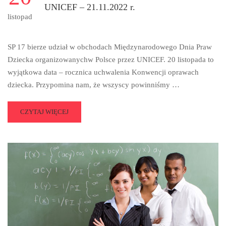
UNICEF – 21.11.2022 r.
listopad
SP 17 bierze udział w obchodach Międzynarodowego Dnia Praw
Dziecka organizowanychw Polsce przez UNICEF. 20 listopada to
wyjątkowa data – rocznica uchwalenia Konwencji oprawach
dziecka. Przypomina nam, że wszyscy powinniśmy …
READ
CZYTAJ WIĘCEJ
MORE
ABOUT
MIĘDZYNARODOWY
DZIEŃ
PRAW
DZIECKA
Z
UNICEF
–
21.11.2022
R.