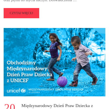
READ
CZYTAJ WIĘCEJ
MORE
ABOUT
DOŚWIADCZENIA
W
KLASIE
6
B
20
Międzynarodowy Dzień Praw Dziecka z