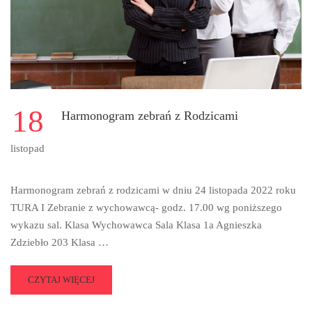
18
Harmonogram zebrań z Rodzicami
listopad
Harmonogram zebrań z rodzicami w dniu 24 listopada 2022 roku
TURA I Zebranie z wychowawcą- godz. 17.00 wg poniższego
wykazu sal. Klasa Wychowawca Sala Klasa 1a Agnieszka
Zdziebło 203 Klasa …
READ
CZYTAJ WIĘCEJ
MORE
ABOUT