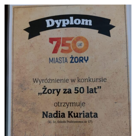
HARMONOGRAM
ZEBRAŃ
Z
RODZICAMI