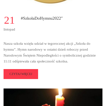
21
#SzkołaDoHymnu2022″
listopad
Nasza szkoła wzięła udział w tegorocznej akcji „Szkoła do
hymnu”. Hymn narodowy w ostatni dzień roboczy przed
Narodowym Świętem Niepodległości o symbolicznej godzinie
11:11 odśpiewała cała społeczność szkolna.
READ
CZYTAJ WIĘCEJ
MORE
ABOUT
#SZKOŁADOHYMNU2022″