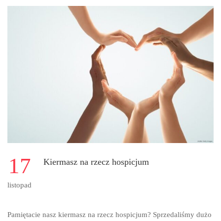
WRĘCZENIE
NAGRÓD
W
KONKURSIE
„ŻORY
ZA
50
LAT”.
17
Kiermasz na rzecz hospicjum
listopad
Pamiętacie nasz kiermasz na rzecz hospicjum? Sprzedaliśmy dużo