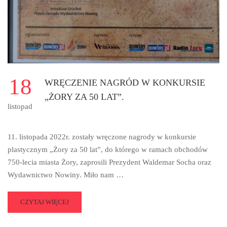
18
WRĘCZENIE NAGRÓD W KONKURSIE
„ŻORY ZA 50 LAT”.
listopad
11. listopada 2022r. zostały wręczone nagrody w konkursie
plastycznym „Żory za 50 lat”, do którego w ramach obchodów
750-lecia miasta Żory, zaprosili Prezydent Waldemar Socha oraz
Wydawnictwo Nowiny. Miło nam …
READ
CZYTAJ WIĘCEJ
MORE
ABOUT