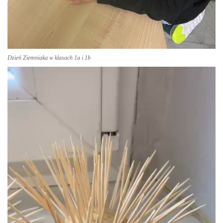
Dzień Ziemniaka w klasach 1a i 1b
Odtwarzacz
video