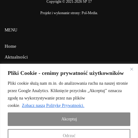
Copyright © 2021-2026 SP 17
Projekt i wykonanie strony:
Pol-Media
.
MENU
Home
Aktualności
Galeria
Pliki Cookie - cenimy prywatność użytkowników
Facebook
Pliki cookie służą nam m.in. do analizowania ruchu na naszej stronie
Kontakt
przez Google Analytics. Kliknięcie przycisku „Akceptuj” oznacza
zgodę na wykorzystywanie przez nas plików
BIP
cookie.
Zobacz naszą Politykę Prywatności.
Polityka prywatności
Akceptuj
Odrzuć
DOŁĄCZ DO NAS