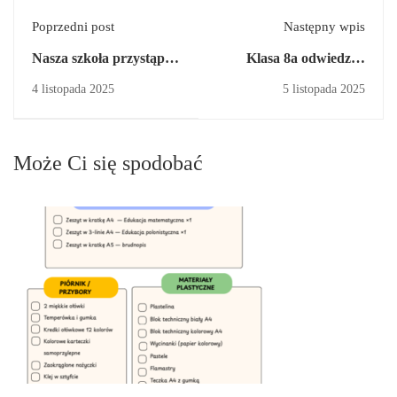
Poprzedni post
Następny wpis
Nasza szkoła przystąpiła
Klasa 8a odwiedziła
do programu
cmentarz żydowski w
4 listopada 2025
5 listopada 2025
profilaktycznego „Młode
Żorach
Głowy”
Może Ci się spodobać