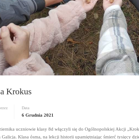
a Krokus
przez
Data
6 Grudnia 2021
iernika uczniowie klasy 8d włączyli się do Ogólnopolskiej Akcji „Kro
alicja. Klasa ósma, na lekcji historii upamiętniając śmierć tysięcy dz