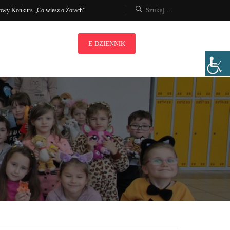
owy Konkurs „Co wiesz o Żorach”
E-DZIENNIK