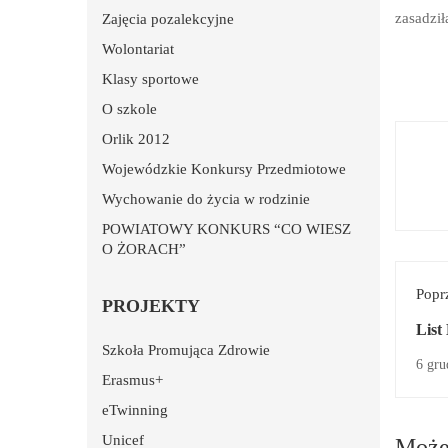
zasadził
Zajęcia pozalekcyjne
Wolontariat
Klasy sportowe
O szkole
Orlik 2012
Wojewódzkie Konkursy Przedmiotowe
Wychowanie do życia w rodzinie
POWIATOWY KONKURS “CO WIESZ
O ŻORACH”
Popr
PROJEKTY
List
Szkoła Promująca Zdrowie
w sp
6 gru
Erasmus+
eTwinning
Unicef
Może 