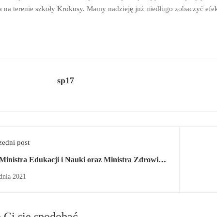
a na terenie szkoły Krokusy. Mamy nadzieję już niedługo zobaczyć efekt
sp17
zedni post
 Ministra Edukacji i Nauki oraz Ministra Zdrowia
rawie szczepień dzieci w wieku 5-11 lat
dnia 2021
Ci się spodobać