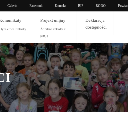
Galeria
Facebook
Kontakt
BIP
RODO
Powiat
Komunikaty
Projekt unijny
Deklaracja
dostępności
Dyrektora Szkoły
Żorskie szkoły z
pasją
CI