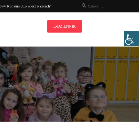
owy Konkurs „Co wiesz o Żorach”
E-DZIENNIK