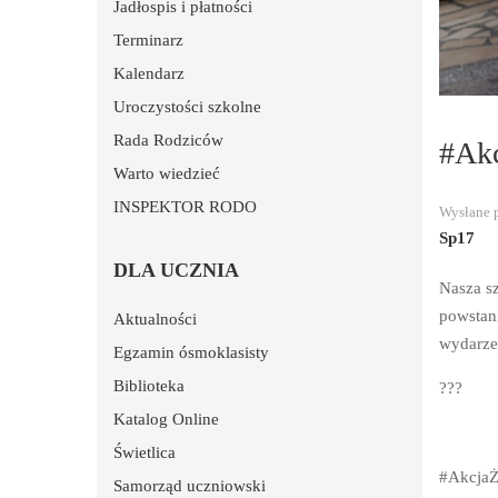
Jadłospis i płatności
Terminarz
Kalendarz
Uroczystości szkolne
Rada Rodziców
#Akc
Warto wiedzieć
INSPEKTOR RODO
Wysłane 
Sp17
DLA UCZNIA
Nasza s
powstan
Aktualności
wydarze
Egzamin ósmoklasisty
Biblioteka
???
Katalog Online
Świetlica
#AkcjaŻ
Samorząd uczniowski