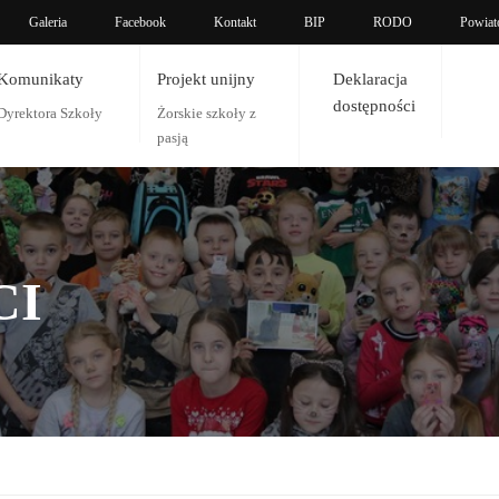
Galeria
Facebook
Kontakt
BIP
RODO
Powiat
Komunikaty
Projekt unijny
Deklaracja
dostępności
Dyrektora Szkoły
Żorskie szkoły z
pasją
CI