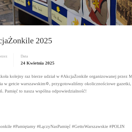
jaŻonkile 2025
przez
Data
24 Kwietnia 2025
zkoła kolejny raz bierze udział w #AkcjaŻonkile organizowanej przez
ia w getcie warszawskim✡️, przygotowaliśmy okolicznościowe gazetki,
ń. Pamięć to nasza wspólna odpowiedzialność!
onkile #Pamiętamy #ŁączyNasPamięć #GettoWarszawskie #POLIN