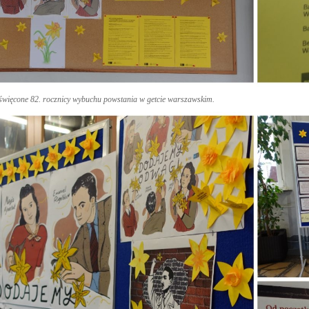
święcone 82. rocznicy wybuchu powstania w getcie warszawskim.