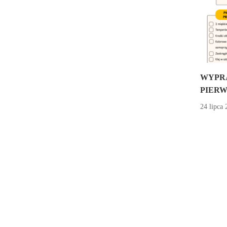
WYPR
PIERW
24 lipca 