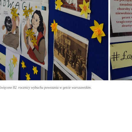
święcone 82. rocznicy wybuchu powstania w getcie warszawskim.