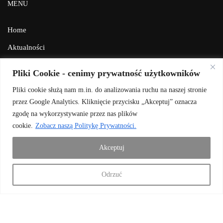
MENU
Home
Aktualności
Galeria
Pliki Cookie - cenimy prywatność użytkowników
Facebook
Pliki cookie służą nam m.in. do analizowania ruchu na naszej stronie
Kontakt
przez Google Analytics. Kliknięcie przycisku „Akceptuj” oznacza
zgodę na wykorzystywanie przez nas plików
BIP
cookie.
Zobacz naszą Politykę Prywatności.
Polityka prywatności
Akceptuj
Odrzuć
DOŁĄCZ DO NAS