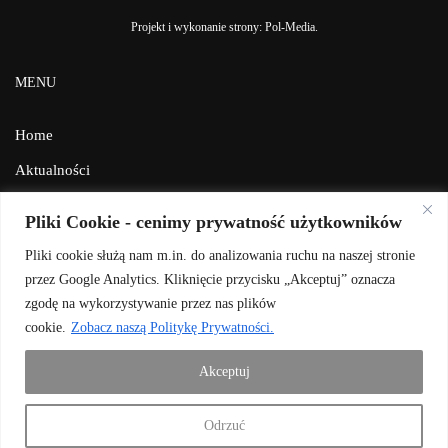
Projekt i wykonanie strony:
Pol-Media
.
MENU
Home
Aktualności
Galeria
Pliki Cookie - cenimy prywatność użytkowników
Facebook
Pliki cookie służą nam m.in. do analizowania ruchu na naszej stronie
Kontakt
przez Google Analytics. Kliknięcie przycisku „Akceptuj” oznacza
zgodę na wykorzystywanie przez nas plików
BIP
cookie.
Zobacz naszą Politykę Prywatności.
Polityka prywatności
Akceptuj
Odrzuć
DOŁĄCZ DO NAS